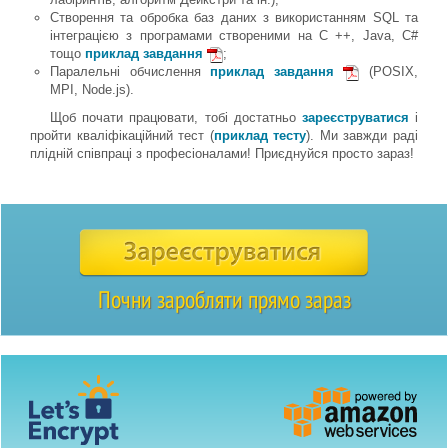
Створення та обробка баз даних з використанням SQL та
інтеграцією з програмами створеними на C ++, Java, C#
тощо
приклад завдання
;
Паралельні обчислення
приклад завдання
(POSIX,
MPI, Node.js).
Щоб почати працювати, тобі достатньо
зареєструватися
і
пройти кваліфікаційний тест (
приклад тесту
). Ми завжди раді
плідній співпраці з професіоналами! Приєднуйся просто зараз!
Почни заробляти прямо зараз