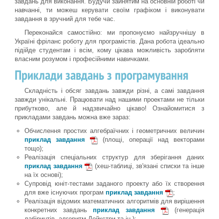
завдань для виконання. Будучи зайнятим на основній роботі чи
навчанні, ти можеш керувати своїм графіком і виконувати
завдання в зручний для тебе час.
Переконайся самостійно: ми пропонуємо найзручнішу в
Україні фріланс роботу для програмістів. Дана робота ідеально
підійде студентам і всім, кому цікава можливість заробляти
власним розумом і професійними навичками.
Приклади завдань з програмування
Складність і обсяг завдань завжди різні, а самі завдання
завжди унікальні. Працювати над нашими проектами не тільки
прибутково, але й надзвичайно цікаво! Ознайомитися з
прикладами завдань можна вже зараз:
Обчислення простих алгебраїчних і геометричних величин
приклад завдання
(площі, операції над векторами
тощо);
Реалізація спеціальних структур для зберігання даних
приклад завдання
(хеш-таблиці, зв'язані списки та інше
на їх основі);
Супровід юніт-тестами заданого проекту або їх створення
для вже існуючих програм
приклад завдання
;
Реалізація відомих математичних алгоритмів для вирішення
конкретних завдань
приклад завдання
(генерація
лабіринтів, алгоритм Дейкстри та ін.);