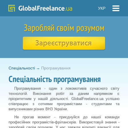
УКР
Заробляй своїм розумом
Спецiальностi
→
Програмування
Cпеціальність програмування
Програмування - один з локомотивів сучасного світу
технологій. Виконання робіт за даним напрямком є
пріоритетним у нашій діяльності. GlobalFreelance.ua успішно
співпрацює з сотнями програмістами - студентами та
випускниками різних ВНЗ України.
Не прогав момент - приєднуйся до нашої команди
професійних програмістів-фрілансерів. Використовуй знання -
заробляй своїм розумом. У нас завжди відкриті вакансії для