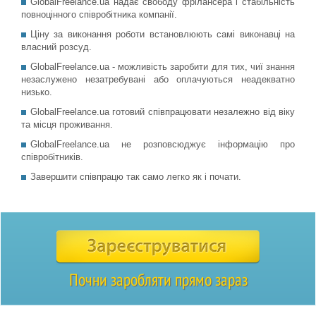
GlobalFreelance.ua надає свободу фрілансера і стабільність
повноцінного співробітника компанії.
Ціну за виконання роботи встановлюють самі виконавці на
власний розсуд.
GlobalFreelance.ua - можливість заробити для тих, чиї знання
незаслужено незатребувані або оплачуються неадекватно
низько.
GlobalFreelance.ua готовий співпрацювати незалежно від віку
та місця проживання.
GlobalFreelance.ua не розповсюджує інформацію про
співробітників.
Завершити співпрацю так само легко як і почати.
Почни заробляти прямо зараз