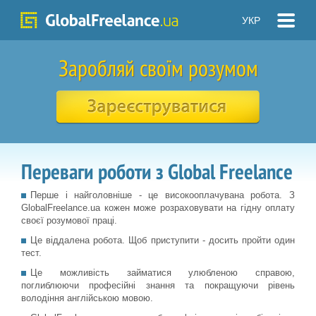
УКР
Заробляй своїм розумом
Переваги роботи з Global Freelance
Перше і найголовніше - це високооплачувана робота. З
GlobalFreelance.ua кожен може розраховувати на гідну оплату
своєї розумової праці.
Це віддалена робота. Щоб приступити - досить пройти один
тест.
Це можливість займатися улюбленою справою,
поглиблюючи професійні знання та покращуючи рівень
володіння англійською мовою.